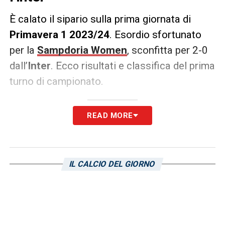
È calato il sipario sulla prima giornata di
Primavera 1 2023/24
. Esordio sfortunato
per la
Sampdoria Women
, sconfitta per 2-0
dall’
Inter
. Ecco risultati e classifica del prima
turno di campionato.
Serie A Femminile 2023/24: i
READ MORE
risultati della 1a giornata
Pomigliano-Juventus 2-3
IL CALCIO DEL GIORNO
Fiorentina-Sassuolo 2-1
Como-Napoli 2-1
Milan-Roma 2-4
Sampdoria-Inter 0-2