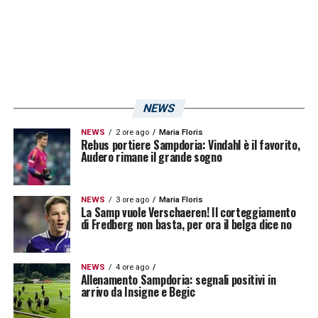
Serie A Femminile 2023/24: la
classifica dopo la 1a giornata
Roma 3
NEWS
Inter 3
NEWS
2 ore ago
Maria Floris
Como 3
Rebus portiere Sampdoria: Vindahl è il favorito,
Audero rimane il grande sogno
Fiorentina 3
Juventus 3
NEWS
3 ore ago
Maria Floris
La Samp vuole Verschaeren! Il corteggiamento
Napoli 0
di Fredberg non basta, per ora il belga dice no
Sassuolo 0
Pomigliano 0
NEWS
4 ore ago
Allenamento Sampdoria: segnali positivi in
Milan 0
arrivo da Insigne e Begic
Sampdoria 0