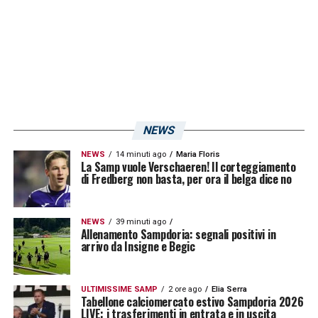
Serie A Femminile 2023/24: la
classifica dopo la 8a giornata
Roma 21*
Fiorentina 19
Juventus 18*
NEWS
Como 13
NEWS
14 minuti ago
Maria Floris
Inter 13*
La Samp vuole Verschaeren! Il corteggiamento
di Fredberg non basta, per ora il belga dice no
Milan 9
Sampdoria
7
NEWS
39 minuti ago
Allenamento Sampdoria: segnali positivi in
Sassuolo 5*
arrivo da Insigne e Begic
Napoli 3*
Pomigliano 1*
ULTIMISSIME SAMP
2 ore ago
Elia Serra
Tabellone calciomercato estivo Sampdoria 2026
LIVE: i trasferimenti in entrata e in uscita
*
una partita in meno