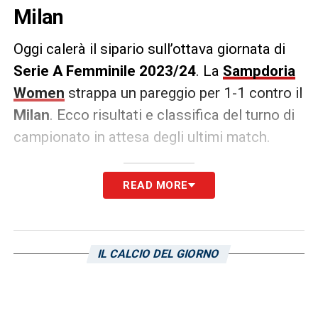
Milan
Oggi calerà il sipario sull’ottava giornata di
Serie A Femminile 2023/24
. La
Sampdoria
Women
strappa un pareggio per 1-1 contro il
Milan
. Ecco risultati e classifica del turno di
campionato in attesa degli ultimi match.
Serie A Femminile 2023/24: i
READ MORE
risultati della 8a giornata in attesa
delle gare della domenica
IL CALCIO DEL GIORNO
Milan-Sampdoria 1-1
Fiorentina-Como 3-0