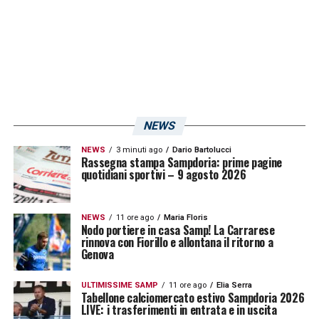
chiudono i conti: Miretti serve
Yildiz
che a
porta spalancata la mette dentro. Finisce 0-2
per la Juve.
La Juventus mantiene il passo delle
prime, il Pisa rimane penultimo in
NEWS
classifica
NEWS
3 minuti ago
Dario Bartolucci
Rassegna stampa Sampdoria: prime pagine
Vittoria importante per la Juventus, sia in
quotidiani sportivi – 9 agosto 2026
termini di morale che di classifica. Terzo
successo consecutivo in campionato per la
NEWS
11 ore ago
Maria Floris
Nodo portiere in casa Samp! La Carrarese
squadra di Spalletti, che rimane ben salda al
rinnova con Fiorillo e allontana il ritorno a
Genova
5^ posto in classifica. I bianconeri contano
ora 32 punti conquistati nelle prime 17
ULTIMISSIME SAMP
11 ore ago
Elia Serra
Tabellone calciomercato estivo Sampdoria 2026
partite e si trovano a -1 dalla Roma e a -4
LIVE: i trasferimenti in entrata e in uscita