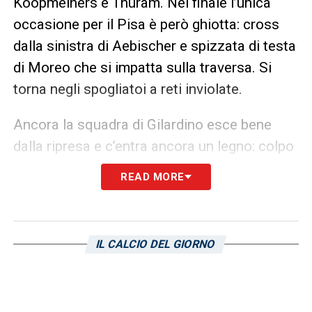
Koopmeiners e Thuram. Nel finale l’unica
occasione per il Pisa è però ghiotta: cross
dalla sinistra di Aebischer e spizzata di testa
di Moreo che si impatta sulla traversa. Si
torna negli spogliatoi a reti inviolate.
Ancora la squadra di Gilardino esce bene
dalla ripresa e c’entra ancora un legno: colpo
di testa clamoroso di Tramoni che tutto solo
READ MORE
c’entra il palo. Risponde il sinistro di Kelly
dall’altra parte, che trova sempre il palo. Poi
al 73’ il vantaggio bianconero: lella azione
IL CALCIO DEL GIORNO
sulla destra con più giocatori coinvolti,
McKennie mette al centro e
Kalulu
la spinge
in porta. Nel finale in contropiede gli ospiti