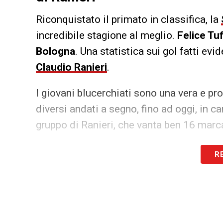
Riconquistato il primato in classifica, la
incredibile stagione al meglio.
Felice Tu
Bologna
. Una statistica sui gol fatti ev
Claudio Ranieri
.
I giovani blucerchiati sono una vera e pro
diversi andati a segno, fino ad oggi, in 
gruppo di Ranieri, che vanta ben 16 marca
LA PLAYLIST DELLE NOSTRE TOP NEW
R