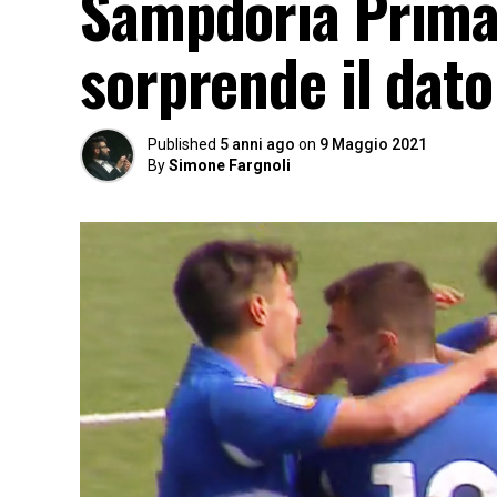
Sampdoria Primav
sorprende il dato
Published
5 anni ago
on
9 Maggio 2021
By
Simone Fargnoli