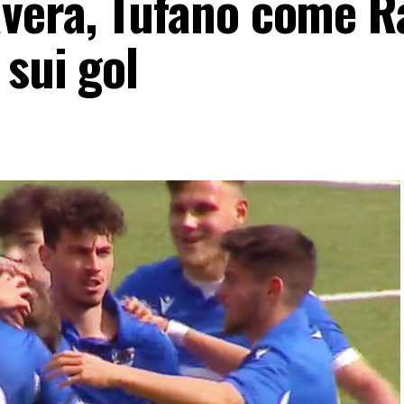
era, Tufano come Ra
 sui gol