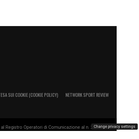
ESA SUI COOKIE (COOKIE POLICY)
NETWORK SPORT REVIEW
Change privacy settings
al Registro Operatori di Comunicazione al n. 26692 - PI
. Il marchio Sampdoria è di esclusiva proprietà di U.C.