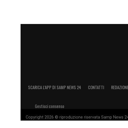
SCARICA L’APP DI SAMP NEWS 24
CONTATTI
REDAZION
Gestisci consenso
Copyright 2026 © riproduzione riservata Samp News 24 -
11028660014 Editore e proprietario: Sport Review S.r.l