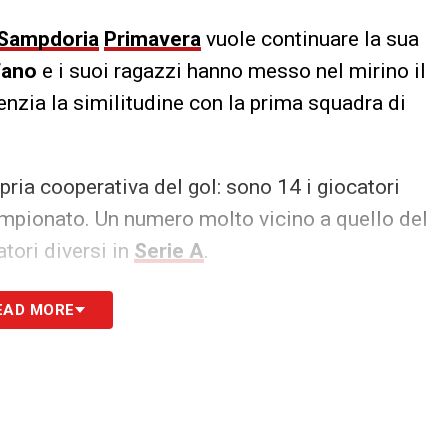
Sampdoria
Primavera
vuole continuare la sua
fano
e i suoi ragazzi hanno messo nel mirino il
idenzia la similitudine con la prima squadra di
pria cooperativa del gol: sono 14 i giocatori
campionato. Un numero molto vicino a quello del
tori diversi in
Serie A
.
S
EAD MORE