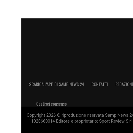
Sampdoria
-Sudtirol
Pisa-Brescia
SABATO ORE 18
Modena-Juve Stabia
DOMENICA ORE 15
Frosinone-Bari
SCARICA L’APP DI SAMP NEWS 24
CONTATTI
REDAZION
Spezia-Carrarese
Gestisci consenso
Mantova-Cittadella
Copyright 2026 © riproduzione riservata Samp News 24 -
11028660014 Editore e proprietario: Sport Review S.r.l
LA PLAYLIST DELLE NOSTRE TOP NEW