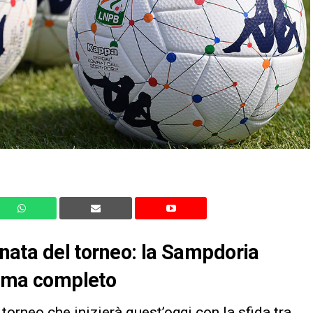
ornata del torneo: la Sampdoria
ramma completo
torneo che inizierà quest’oggi con la sfida tra