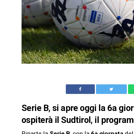
Serie B, si apre oggi la 6a gi
ospiterà il Sudtirol, il prog
Riparte la
Serie B
, con la
6a giornata
del 