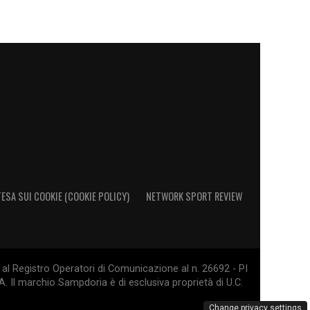
ESA SUI COOKIE (COOKIE POLICY)
NETWORK SPORT REVIEW
al Registro Operatori di Comunicazione al n. 26692 - PI
. Il marchio Sampdoria è di esclusiva proprietà di U.C.
Change privacy settings