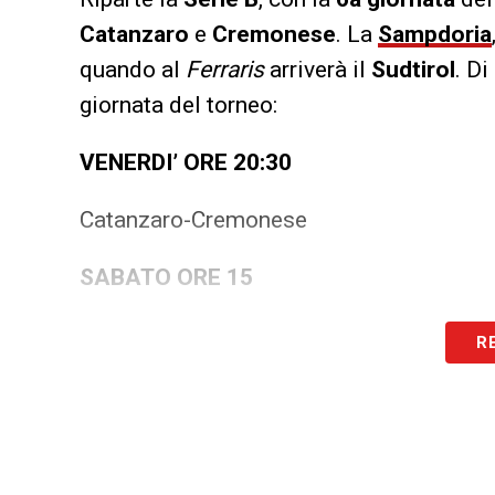
Catanzaro
e
Cremonese
. La
Sampdoria
quando al
Ferraris
arriverà il
Sudtirol
. D
giornata del torneo:
VENERDI’ ORE 20:30
Catanzaro-Cremonese
SABATO ORE 15
Palermo-Cesena
R
Cosenza-Sassuolo
Reggiana-Salernitana