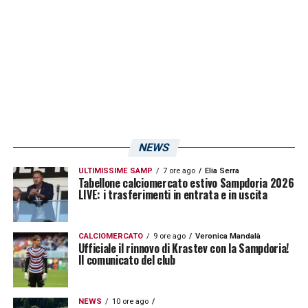
Sassuolo-Frosinone
: 21 aprile ore 15:00
Spezia-Cosenza
: 21 aprile ore 15:00
Modena-Cesena
: 21 aprile: 17:30
Pisa-Cremonese
: 21 aprile ore 20:30.
LA PLAYLIST DELLE NOSTRE TOP NEWS
NEWS
ULTIMISSIME SAMP
7 ore ago
Elia Serra
Tabellone calciomercato estivo Sampdoria 2026
LIVE: i trasferimenti in entrata e in uscita
CALCIOMERCATO
9 ore ago
Veronica Mandalà
Ufficiale il rinnovo di Krastev con la Sampdoria!
Il comunicato del club
NEWS
10 ore ago