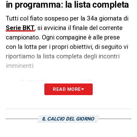
in programma: la lista completa
Tutti col fiato sospeso per la 34a giornata di
Serie BKT
, si avvicina il finale del corrente
campionato. Ogni compagine è alle prese
con la lotta per i propri obiettivi, di seguito vi
riportiamo la lista completa degli incontri
imminenti:
Sudtirol-Bari:
21 aprile ore 12:30
READ MORE
Brescia-Reggiana
: 21 aprile ore 15:00
Cittadella-Salernitana
: 21 aprile ore 15:00
Juve Stabia-
Sampdoria
: 21 aprile ore 15:00
IL CALCIO DEL GIORNO
Mantova-Catanzaro
: 21 aprile ore 15:00
Palermo-Carrarese
: 21 aprile ore 15:00