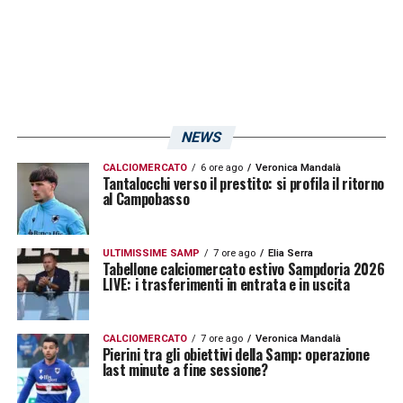
Cremonese 9.168
Reggiana 9.129
Ascoli 6.874
Pisa 6.820
Spezia 6.723*
NEWS
Venezia 6.229
CALCIOMERCATO
6 ore ago
Veronica Mandalà
Tantalocchi verso il prestito: si profila il ritorno
Cosenza 6.033
al Campobasso
Brescia 6.007
Como 5.616
ULTIMISSIME SAMP
7 ore ago
Elia Serra
Tabellone calciomercato estivo Sampdoria 2026
Ternana 5.026
LIVE: i trasferimenti in entrata e in uscita
Lecco 4.196
Cittadella 4.099
CALCIOMERCATO
7 ore ago
Veronica Mandalà
Pierini tra gli obiettivi della Samp: operazione
last minute a fine sessione?
Sudtirol 3.612
Feralpisalò 1.623