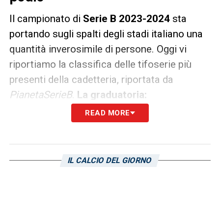
Il campionato di
Serie B 2023-2024
sta
portando sugli spalti degli stadi italiano una
quantità inverosimile di persone. Oggi vi
riportiamo la classifica delle tifoserie più
presenti della cadetteria, riportata da
PianetaSerieB
.
La graduatoria:
READ MORE
Palermo 22.940
Sampdoria 22.156
Bari 17.022
IL CALCIO DEL GIORNO
Parma 12.754
Catanzaro 10.236*
Modena 10.194