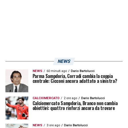
A. Sersanti: 37.7
J. Pohjanpalo: 33.2
S. Zanon: 31.7
N. Fortini: 30.6
F. Brignani: 29.9
S. Merkaj 28.4
NEWS
D. Thiam: 28.2.
NEWS
60 minuti ago
Dario Bartolucci
Parma Sampdoria, Corradi cambia la coppia
centrale: Cicconi ancora adattato a sinistra?
LA PLAYLIST DELLE NOSTRE TOP NEWS
CALCIOMERCATO
2 ore ago
Dario Bartolucci
Calciomercato Sampdoria, Branco non cambia
obiettivi: quattro rinforzi ancora da trovare
NEWS
3 ore ago
Dario Bartolucci