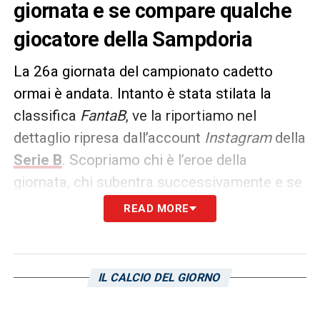
giornata e se compare qualche
giocatore della Sampdoria
La 26a giornata del campionato cadetto
ormai è andata. Intanto è stata stilata la
classifica
FantaB
, ve la riportiamo nel
dettaglio ripresa dall’account
Instagram
della
Serie B
. Scopriamo chi è l’eroe della
giornata, chi subentra successivamente e se
compare il nome di qualche giocatore della
READ MORE
Sampdoria
:
I. Koutsoupias: 41
IL CALCIO DEL GIORNO
M. Lovato: 39.4
A. Adorante: 38.6