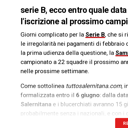
serie B, ecco entro quale data
l’iscrizione al prossimo campi
Giorni complicato per la
Serie B
, che si 
le irregolarità nei pagamenti di febbraio
la prima udienza della questione, la
Sam
campionato a 22 squadre il prossimo anno
nelle prossime settimane.
Come sottolinea
tuttosalernitana.com
, 
formalizzata entro il
6 giugno
: dalla dat
Salernitana
e i blucerchiati avranno 15 g
probabilmente senza i nazionali, e con i 
per lo scontro salvezza. Senza dimentic
R