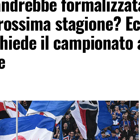
andrebbe formalizzat
 prossima stagione? E
hiede il campionato 
e