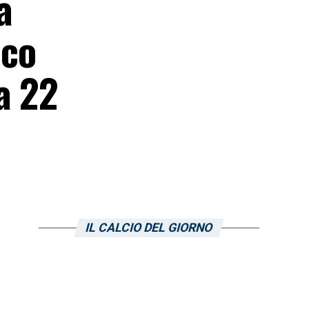
a
cco
a 22
IL CALCIO DEL GIORNO