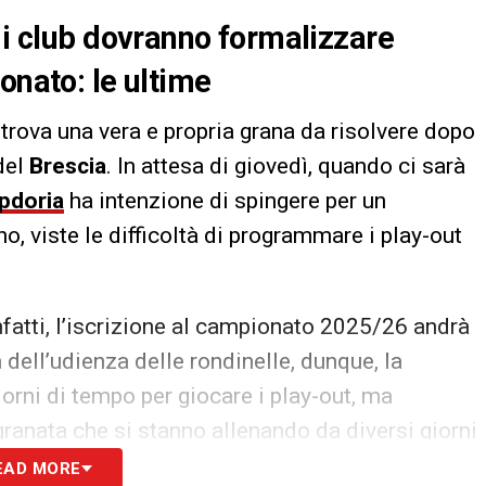
 i club dovranno formalizzare
onato: le ultime
ritrova una vera e propria grana da risolvere dopo
 del
Brescia
. In attesa di giovedì, quando ci sarà
pdoria
ha intenzione di spingere per un
, viste le difficoltà di programmare i play-out
infatti, l’iscrizione al campionato 2025/26 andrà
a dell’udienza delle rondinelle, dunque, la
iorni di tempo per giocare i play-out, ma
granata che si stanno allenando da diversi giorni
a che
l’iter giudiziario potrebbe allungarsi
,
EAD MORE