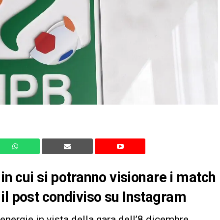
 in cui si potranno visionare i match
il post condiviso su Instagram
energie in vista della gara dell’8 dicembre