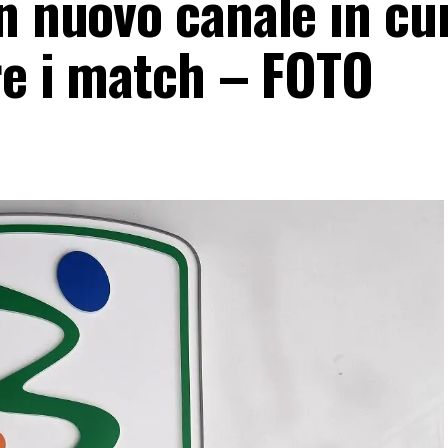
n nuovo canale in cui
re i match – FOTO