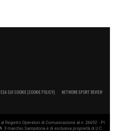
ESA SUI COOKIE (COOKIE POLICY)
NETWORK SPORT REVIEW
al Registro Operatori di Comunicazione al n. 26692 - PI
. Il marchio Sampdoria è di esclusiva proprietà di U.C.