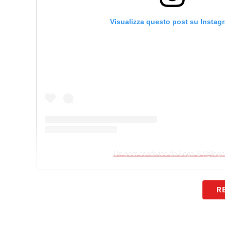
Visualizza questo post su Instag
Un post condiviso da Lega B (@lega
R
LA PLAYLIST DELLE NOSTRE TOP NEW