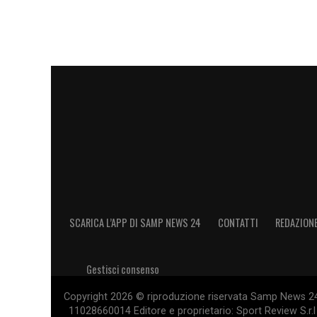
SCARICA L’APP DI SAMP NEWS 24
CONTATTI
REDAZION
Gestisci consenso
Copyright 2026 © riproduzione riservata Samp News 24 -
11028660014 Editore e proprietario: Sport Review S.r.l