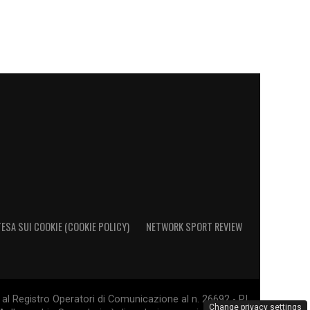
ESA SUI COOKIE (COOKIE POLICY)
NETWORK SPORT REVIEW
al Registro Operatori di Comunicazione al n. 26692 - PI
Change privacy settings