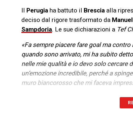
Il
Perugia
ha battuto il
Brescia
alla ripre
deciso dal rigore trasformato da
Manuel
Sampdoria
. Le sue dichiarazioni a
Tef
C
«Fa sempre piacere fare goal ma contro il 
quando sono arrivato, mi ha subito detto
nelle mie qualità e io devo solo cercare di
un’emozione incredibile, perché a spinger
muro biancorosso che mi faceva impress
LA PLAYLIST DELLE NOSTRE TOP NEW
R