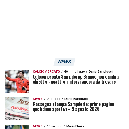
giorni di riposo concessi da mister Marino. Il
gruppo si è ritrovato al centro sportivo Mary
Rosy per sostenere un lavoro aerobico,
seguito da una parte tecnico-tattica ed
intensa partitina.
La preparazione dei
granata riprenderà domattina, sempre al
Mary Rosy, a partire dalle 10:30.»
NEWS
LA PLAYLIST DELLE NOSTRE TOP NEWS
CALCIOMERCATO
40 minuti ago
Dario Bartolucci
Calciomercato Sampdoria, Branco non cambia
obiettivi: quattro rinforzi ancora da trovare
NEWS
2 ore ago
Dario Bartolucci
Rassegna stampa Sampdoria: prime pagine
quotidiani sportivi – 9 agosto 2026
NEWS
13 ore ago
Maria Floris