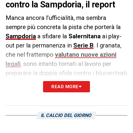
contro la Sampdoria, il report
Manca ancora l’ufficialità, ma sembra
sempre più concreta la pista che porterà la
Sampdoria
a sfidare la
Salernitana
ai play-
out per la permanenza in
Serie B
. I granata,
che nel frattempo
valutano nuove azioni
legali
, sono intanto tornati al lavoro per
preparare la doppia sfida contro i blucerchiati
di
Alberico Evani
. Di seguito il report della
READ MORE
loro seduta odierna, pubblicato sul sito
ufficiale del club:
«Ripresa degli allenamenti questo
IL CALCIO DEL GIORNO
pomeriggio per la Salernitana, dopo i due