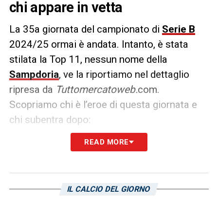
chi appare in vetta
La 35a giornata del campionato di
Serie B
2024/25 ormai è andata. Intanto, è stata
stilata la Top 11, nessun nome della
Sampdoria
, ve la riportiamo nel dettaglio
ripresa da
Tuttomercatoweb.
com.
Scopriamo chi è l’eroe di questa giornata e
chi subentra dopo:
READ MORE
Modulo 3-5-2
Gagno
(Modena): 6,5
IL CALCIO DEL GIORNO
Ferrari
(Salernitana): 7
Muharemovic
(Sassuolo): 7