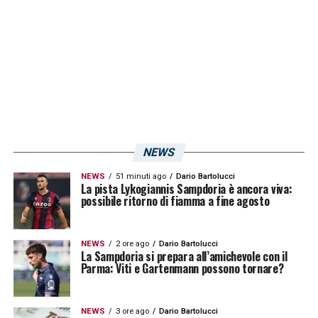
Magnani
(Palermo): 7
Bohinen
(Frosinone): 8
Bandinelli
(Spezia): 7
Touré
(Pisa): 7
Cicconi
(Carrarese): 7
Portanova
(Reggiana): 7
NEWS
Defrel
(Modena): 7,5
De Luca
(Cremonese): 8.
NEWS
51 minuti ago
Dario Bartolucci
La pista Lykogiannis Sampdoria è ancora viva:
possibile ritorno di fiamma a fine agosto
LA PLAYLIST DELLE NOSTRE TOP NEWS
NEWS
2 ore ago
Dario Bartolucci
La Sampdoria si prepara all’amichevole con il
Parma: Viti e Gartenmann possono tornare?
NEWS
3 ore ago
Dario Bartolucci