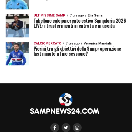
ridotto rispetto alle squadre che la
precedono.
ULTIMISSIME SAMP
7 ore ago
Elia Serra
Tabellone calciomercato estivo Sampdoria 2026
LIVE: i trasferimenti in entrata e in uscita
Con la 26ª giornata conclusa, la classifica di
Serie B
vede ancora il
Venezia
al comando
CALCIOMERCATO
7 ore ago
Veronica Mandalà
Pierini tra gli obiettivi della Samp: operazione
con
56 punti
, seguito dal
Monza
(54 punti) e
last minute a fine sessione?
dal
Frosinone
(53 punti). La
Sampdoria
occupa la
13ª posizione
con
29 punti
, ma la
lotta per la salvezza è ancora aperta, con
diverse squadre ancora in gioco per evitare
la retrocessione.
LA PLAYLIST DELLE NOSTRE TOP NEWS