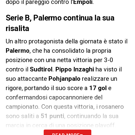
dopo il pareggio contro l’
Empoli
.
Serie B, Palermo continua la sua
risalita
Un altro protagonista della giornata è stato il
Palermo
, che ha consolidato la propria
posizione con una netta vittoria per 3-0
contro il
Sudtirol
.
Pippo Inzaghi
ha visto il
suo attaccante
Pohjanpalo
realizzare un
rigore, portando il suo score a
17 gol
e
confermandosi capocannoniere del
campionato. Con questa vittoria, i rosanero
sono saliti a
51 punti
, continuando la sua
marcia in cerca di una posizione playoff.