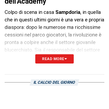
dell’Academy
Colpo di scena in casa
Sampdoria
, in quella
che in questi ultimi giorni è una vera e propria
diaspora: dopo le numerose ma ricchissime
cessioni nel parco giocatori, la rivoluzione è
pronta a colpire anche il settore giovanile
blucerchiato. Sia il responsabile del settore
giovanile
Giovanni
Invernizzi
che il tecnico
READ MORE
della formazione Primavera
Francesco
Pedone
sono pronti a cambiare
ruolo all’interno dell’organigramma
IL CALCIO DEL GIORNO
societario. Anche l’Academy inizierà un
nuovo corso ma i due pilastri storici del club
blucerchiato potrebbero rivestire altri ruoli