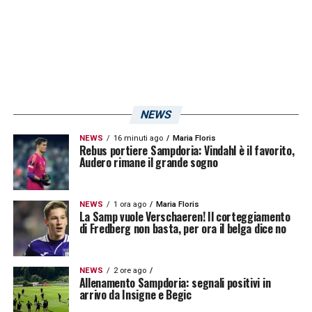
rispetto a quelli ricoperti nella scorsa
stagione. Nei prossimi giorni l’annuncio su
quali saranno i nuovi compiti.
LA PLAYLIST DELLE NOSTRE TOP NEWS
NEWS
NEWS
16 minuti ago
Maria Floris
Rebus portiere Sampdoria: Vindahl è il favorito,
Audero rimane il grande sogno
NEWS
1 ora ago
Maria Floris
La Samp vuole Verschaeren! Il corteggiamento
di Fredberg non basta, per ora il belga dice no
NEWS
2 ore ago
Allenamento Sampdoria: segnali positivi in
arrivo da Insigne e Begic