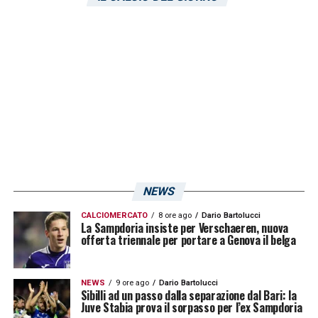
blasone contano sempre meno: è la ‘fame’
che fa la differenza. Di più, a volte c’è proprio
la troppa pressione all’origine di stagioni
fallimentari».
LA PLAYLIST DELLE NOSTRE TOP NEWS
NEWS
CALCIOMERCATO
8 ore ago
Dario Bartolucci
La Sampdoria insiste per Verschaeren, nuova
offerta triennale per portare a Genova il belga
NEWS
9 ore ago
Dario Bartolucci
Sibilli ad un passo dalla separazione dal Bari: la
Juve Stabia prova il sorpasso per l’ex Sampdoria