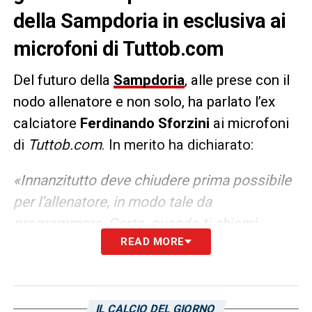
della Sampdoria in esclusiva ai
microfoni di Tuttob.com
Del futuro della
Sampdoria
, alle prese con il
nodo allenatore e non solo, ha parlato l’ex
calciatore
Ferdinando Sforzini
ai microfoni
di
Tuttob.com
. In merito ha dichiarato:
«Innanzitutto deve chiudere prima possibile
per l’allenatore, in modo tale da
programmare. Certo, quando ti chiami
READ MORE
Sampdoria sei obbligato a disputare
campionati di vertice,
almeno in B
,
diversamente da quanto è accaduto
nell’ultimo anno, ma nel calcio i nomi e il
IL CALCIO DEL GIORNO