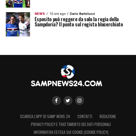
NEWS
10 ore ago
Dario Bartolucci
Esposito può reggere da solo la regia della
Sampdoria? Il punto sul regista blucerchiato
SCARICA L’APP DI SAMP NEWS 24
CONTATTI
REDAZIONE
PRIVACY POLICY E TRATTAMENTO DEI DATI PERSONALI
INFORMATIVA ESTESA SUI COOKIE (COOKIE POLICY)