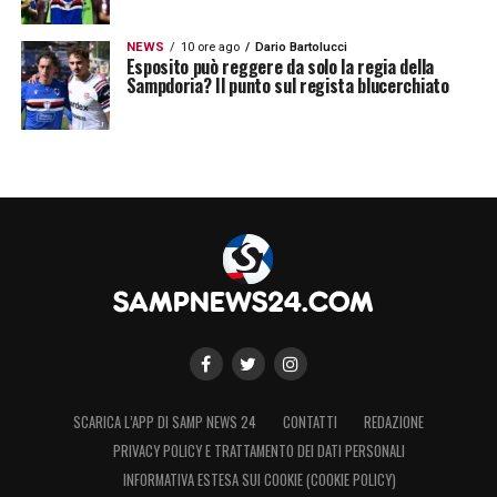
NEWS
10 ore ago
Dario Bartolucci
Esposito può reggere da solo la regia della
Sampdoria? Il punto sul regista blucerchiato
SCARICA L’APP DI SAMP NEWS 24
CONTATTI
REDAZIONE
PRIVACY POLICY E TRATTAMENTO DEI DATI PERSONALI
INFORMATIVA ESTESA SUI COOKIE (COOKIE POLICY)