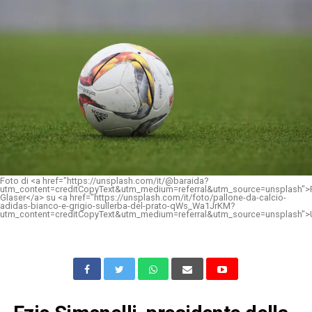
Foto di <a href="https://unsplash.com/it/@baraida?
utm_content=creditCopyText&utm_medium=referral&utm_source=unsplash">
Glaser</a> su <a href="https://unsplash.com/it/foto/pallone-da-calcio-
adidas-bianco-e-grigio-sullerba-del-prato-qWs_Wa1JrKM?
utm_content=creditCopyText&utm_medium=referral&utm_source=unsplash">