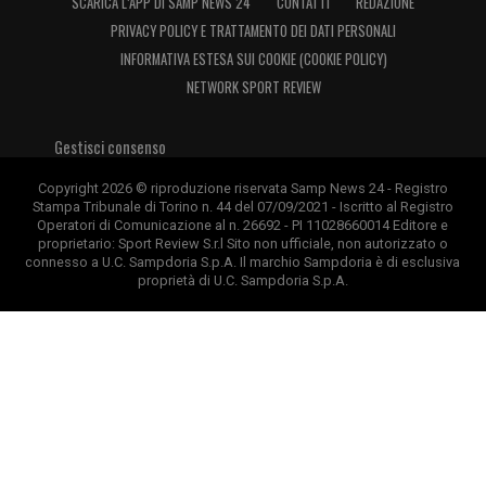
SCARICA L’APP DI SAMP NEWS 24
CONTATTI
REDAZIONE
PRIVACY POLICY E TRATTAMENTO DEI DATI PERSONALI
INFORMATIVA ESTESA SUI COOKIE (COOKIE POLICY)
NETWORK SPORT REVIEW
Gestisci consenso
Copyright 2026 © riproduzione riservata Samp News 24 - Registro
Stampa Tribunale di Torino n. 44 del 07/09/2021 - Iscritto al Registro
Operatori di Comunicazione al n. 26692 - PI 11028660014 Editore e
proprietario: Sport Review S.r.l Sito non ufficiale, non autorizzato o
connesso a U.C. Sampdoria S.p.A. Il marchio Sampdoria è di esclusiva
proprietà di U.C. Sampdoria S.p.A.