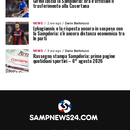
Girelli lascia la Sampdoria: ora è ufficiale il
trasferimento alla Casertana
rilanciare anche la finanza del sistema».
NEWS
2 ore ago
Dario Bartolucci
LA PLAYLIST DELLE NOSTRE TOP NEWS
Lykogiannis e la risposta ancora in sospeso con
la Sampdoria: c’è ancora distanza economica tra
le parti
NEWS
3 ore ago
Dario Bartolucci
Rassegna stampa Sampdoria: prime pagine
quotidiani sportivi – 6° agosto 2026