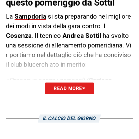
questo pomeriggio da Sottil
La
Sampdoria
si sta preparando nel migliore
dei modi in vista della gara contro il
Cosenza
. Il tecnico
Andrea Sottil
ha svolto
una sessione di allenamento pomeridiana. Vi
riportiamo nel dettaglio ciò che ha condiviso
il club blucerchiato in merito:
«
Prosegue senza i nazionali (
Bartosz
READ MORE
Bereszynski
,
Nikolas Ioannou
e
Davide
Veroli
) la settimana della Sampdoria. Dopo
una prima fase di attivazione in palestra, la
squadra si è spostata sul campo superiore
IL CALCIO DEL GIORNO
del “Mugnaini” dove ha sostenuto un
allenamento pomeridiano agli ordini di