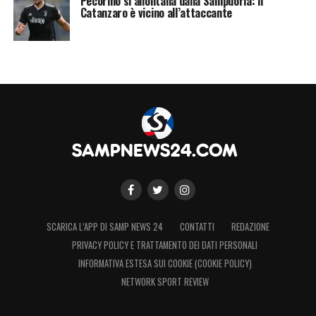
Pecorino si allontana dalla Sampdoria: il
Catanzaro è vicino all’attaccante
SCARICA L’APP DI SAMP NEWS 24
CONTATTI
REDAZIONE
PRIVACY POLICY E TRATTAMENTO DEI DATI PERSONALI
INFORMATIVA ESTESA SUI COOKIE (COOKIE POLICY)
NETWORK SPORT REVIEW