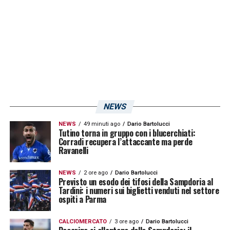
Andrea Sottil e del suo staff tecnico a base
di possessi, circuito tecnico e partitelle a
pressione. Domani, sabato, l’appuntamento
in agenda è fissato al mattino
».
LA PLAYLIST DELLE NOSTRE TOP NEWS
NEWS
NEWS
49 minuti ago
Dario Bartolucci
Tutino torna in gruppo con i blucerchiati:
Corradi recupera l’attaccante ma perde
Ravanelli
NEWS
2 ore ago
Dario Bartolucci
Previsto un esodo dei tifosi della Sampdoria al
Tardini: i numeri sui biglietti venduti nel settore
ospiti a Parma
CALCIOMERCATO
3 ore ago
Dario Bartolucci