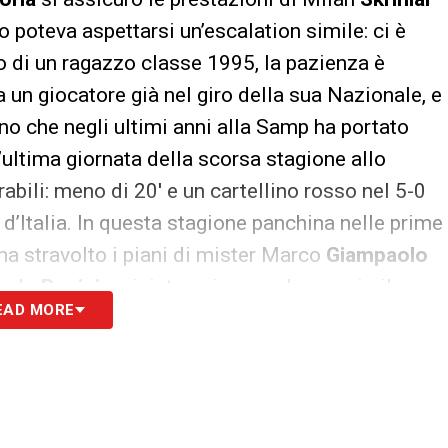
 poteva aspettarsi un’escalation simile: ci è
o di un ragazzo classe 1995, la pazienza è
ra un giocatore già nel giro della sua Nazionale, e
no che negli ultimi anni alla Samp ha portato
l’ultima giornata della scorsa stagione allo
bili: meno di 20′ e un cartellino rosso nel 5-0
 d’Italia. In questa stagione panchina nelle prime
ha stravolto i piani di mister Marco
Giampaolo
tando
Regini
a sinistra e inserendo proprio il
EAD MORE
 anche il secondo debutto non è stato
Dzeko
al 93′ di Roma-Sampdoria che è costato
ere di
Totti
. Nella giornata successiva altro
altro che perfetto costato altri punti contro
trovò il gol del definitivo 1-0 di
Bacca
. Da quella