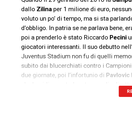
dallo
Zilina
per 1 milione di euro, nessuno
voluto un po’ di tempo, ma si sta parland
d’obbligo. In patria se ne parlava bene, e
poi a prenderlo è stato Riccardo
Pecini
u
giocatori interessanti. Il suo debutto nel
Juventus Stadium non fu di quelli memora
subito dai blucerchiati contro i Campioni
due giornate, poi l’infortunio di
Pavlovic
che ha ridisegnato la retroguardia dirot
R
centrale slovacco al fianco di
Silvestre
:
memorabile, con l’ingenuo intervento su
la sconfitta al Doria col rigore allo scad
errore di gioventù con un disimpegno tutt’
il
Milan
che proprio sul liscio di
Skriniar