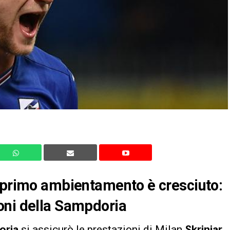
n primo ambientamento è cresciuto:
oni della Sampdoria
oria
si assicurò le prestazioni di Milan
Skriniar