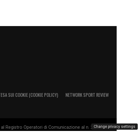
ESA SUI COOKIE (COOKIE POLICY)
NETWORK SPORT REVIEW
Change privacy settings
al Registro Operatori di Comunicazione al n. 26692 - PI
. Il marchio Sampdoria è di esclusiva proprietà di U.C.