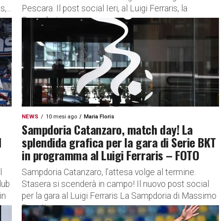
,...
Pescara. Il post social Ieri, al Luigi Ferraris, la
Sampdoria...
NEWS
10 mesi ago
Maria Floris
Sampdoria Catanzaro, match day! La
l
splendida grafica per la gara di Serie BKT
in programma al Luigi Ferraris – FOTO
l
Sampdoria Catanzaro, l’attesa volge al termine.
lub
Stasera si scenderà in campo! Il nuovo post social
in
per la gara al Luigi Ferraris La Sampdoria di Massimo
Donati...