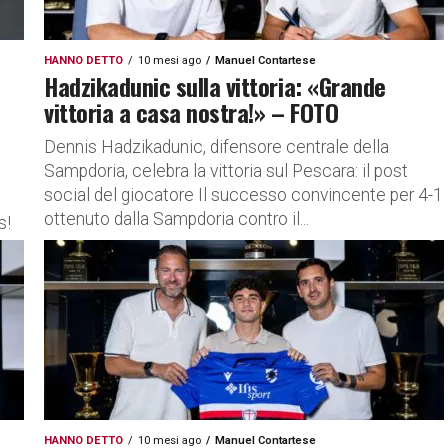
HANNO DETTO
10 mesi ago
Manuel Contartese
Hadzikadunic sulla vittoria: «Grande
vittoria a casa nostra!» – FOTO
Dennis Hadzikadunic, difensore centrale della
Sampdoria, celebra la vittoria sul Pescara: il post
social del giocatore Il successo convincente per 4-1
ottenuto dalla Sampdoria contro il...
s!
HANNO DETTO
10 mesi ago
Manuel Contartese