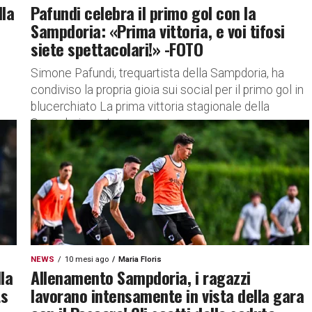
lla
Pafundi celebra il primo gol con la
Sampdoria: «Prima vittoria, e voi tifosi
siete spettacolari!» -FOTO
Simone Pafundi, trequartista della Sampdoria, ha
condiviso la propria gioia sui social per il primo gol in
blucerchiato La prima vittoria stagionale della
Sampdoria porta con...
NEWS
10 mesi ago
Maria Floris
la
Allenamento Sampdoria, i ragazzi
ts
lavorano intensamente in vista della gara