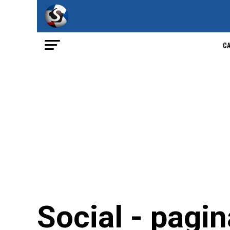
C
Social - pagin