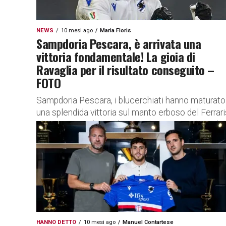
NEWS
10 mesi ago
Maria Floris
Sampdoria Pescara, è arrivata una
vittoria fondamentale! La gioia di
Ravaglia per il risultato conseguito –
FOTO
Sampdoria Pescara, i blucerchiati hanno maturato
una splendida vittoria sul manto erboso del Ferrari
L’entusiasmo di Nicola Ravaglia La Sampdoria di
Massimo Donati ha ottenuto una...
HANNO DETTO
10 mesi ago
Manuel Contartese