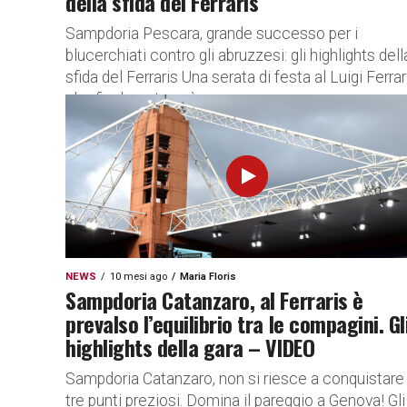
della sfida del Ferraris
Sampdoria Pescara, grande successo per i
blucerchiati contro gli abruzzesi: gli highlights dell
sfida del Ferraris Una serata di festa al Luigi Ferrar
che finalmente può...
NEWS
10 mesi ago
Maria Floris
Sampdoria Catanzaro, al Ferraris è
prevalso l’equilibrio tra le compagini. Gl
highlights della gara – VIDEO
Sampdoria Catanzaro, non si riesce a conquistare 
tre punti preziosi. Domina il pareggio a Genova! Gli