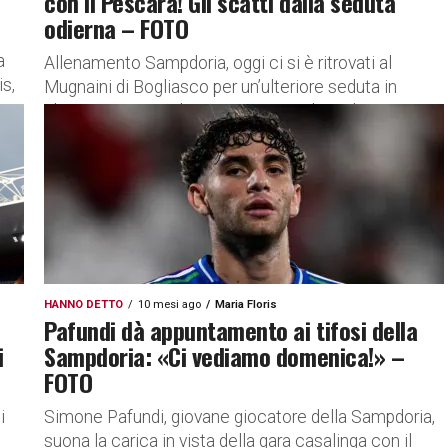
con il Pescara! Gli scatti dalla seduta
odierna – FOTO
a
Allenamento Sampdoria, oggi ci si è ritrovati al
is,
Mugnaini di Bogliasco per un’ulteriore seduta in
chiave Pescara. Gli scatti La Sampdoria di Massimo
Donati si prepara...
HANNO DETTO
10 mesi ago
Maria Floris
Pafundi dà appuntamento ai tifosi della
i
Sampdoria: «Ci vediamo domenica!» –
FOTO
i
Simone Pafundi, giovane giocatore della Sampdoria,
suona la carica in vista della gara casalinga con il