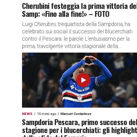
Cherubini festeggia la prima vittoria de
Samp: «Fino alla fine!» – FOTO
Luigi Cherubini, trequartista della Sampdoria, ha
celebrato sui social il successo dei blucerchiati
contro il Pescara: le parole L’entusiasmo per la
prima, travolgente vittoria stagionale della...
NEWS
10 mesi ago
Manuel Contartese
Sampdoria Pescara, primo successo del
stagione per i blucerchiati: gli highligh