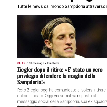
Tutte le news dal mondo Sampdoria attraverso i s
GLI EX
10 mesi ago
Elia Serra
Ziegler dopo il ritiro: «E’ stato un vero
privilegio difendere la maglia della
Sampdoria!»
Reto Ziegler oggi ha comunicato di volersi ritirare 
calcio giocato. Oggi via social ha risposto al
messaggio social della Sampdoria, sua ex squadr