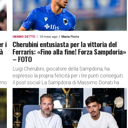
HANNO DETTO
10 mesi ago
Maria Floris
r i
Cherubini entusiasta per la vittoria del
tà
Ferraris: «Fino alla fine! Forza Sampdoria»
– FOTO
Luigi Cherubini, giocatore della Sampdoria, ha
espresso la propria felicità per i tre punti conseguiti.
simo
Il post social La Sampdoria di Massimo Donati ha
conquistato una...