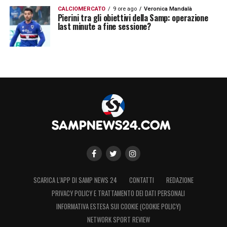
CALCIOMERCATO
9 ore ago
Veronica Mandalà
Pierini tra gli obiettivi della Samp: operazione
last minute a fine sessione?
SCARICA L’APP DI SAMP NEWS 24
CONTATTI
REDAZIONE
PRIVACY POLICY E TRATTAMENTO DEI DATI PERSONALI
INFORMATIVA ESTESA SUI COOKIE (COOKIE POLICY)
NETWORK SPORT REVIEW