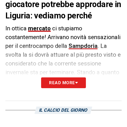
giocatore potrebbe approdare in
Liguria: vediamo perché
In ottica
mercato
ci stupiamo
costantemente! Arrivano novità sensazionali
per il centrocampo della
Sampdoria
. La
svolta la si dovrà attuare al più presto visto e
considerato che la corrente sessione
invernale sta per terminare. Stando a quanto
riportato dall’edizione di stamani de
La
READ MORE
Repubblica
, il centrocampista della
Salernitana
Roberto Soriano
si è proposto
per un ritorno a tinte blucerchiate. Il popolo
IL CALCIO DEL GIORNO
di Genova apprezzerà questo? Lo potremo
scoprire tra non molto.