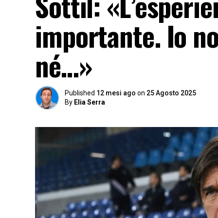
Sottil: «L’esperi
importante. Io no
né…»
Published
12 mesi ago
on
25 Agosto 2025
By
Elia Serra