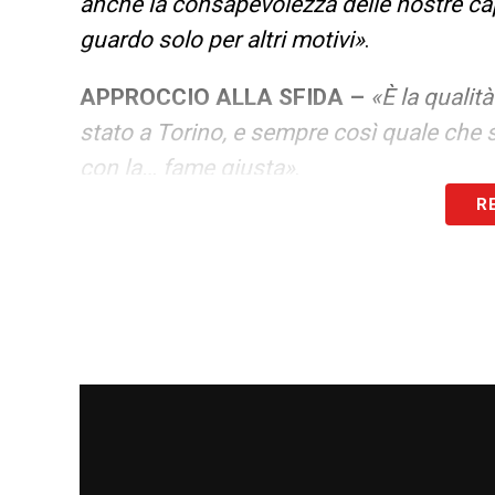
anche la consapevolezza delle nostre ca
guardo solo per altri motivi»
.
APPROCCIO ALLA SFIDA –
«È la qualit
stato a Torino, e sempre così quale che si
con la… fame giusta»
.
R
LA PLAYLIST DELLE NOSTRE TOP NEW