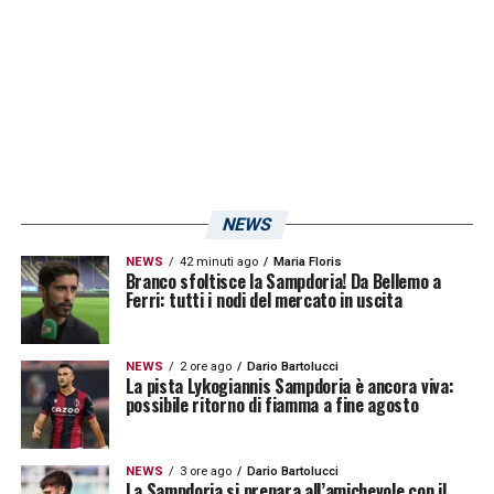
L’assenza di Nzola si sente perché lui aiuta
la squadra, ma dobbiamo fare meglio nella
gestione della palla con chi avevamo in
campo».
LA PLAYLIST DELLE NOSTRE TOP NEWS
NEWS
NEWS
42 minuti ago
Maria Floris
Branco sfoltisce la Sampdoria! Da Bellemo a
Ferri: tutti i nodi del mercato in uscita
NEWS
2 ore ago
Dario Bartolucci
La pista Lykogiannis Sampdoria è ancora viva:
possibile ritorno di fiamma a fine agosto
NEWS
3 ore ago
Dario Bartolucci
La Sampdoria si prepara all’amichevole con il