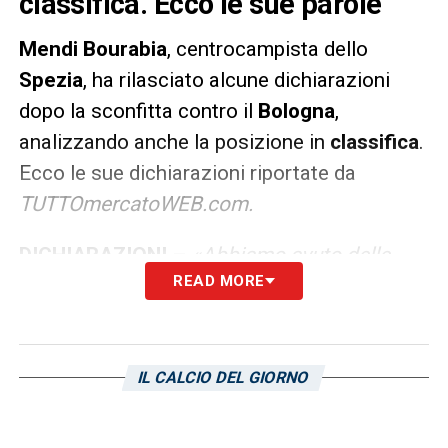
classifica. Ecco le sue parole
Mendi Bourabia
, centrocampista dello
Spezia
, ha rilasciato alcune dichiarazioni
dopo la sconfitta contro il
Bologna
,
analizzando anche la posizione in
classifica
.
Ecco le sue dichiarazioni riportate da
TUTTOmercatoWEB.com.
DICHIARAZIONI –
«Abbiamo avuto delle
READ MORE
difficoltà nel gestire la palla e questo ci ha
complicato il lavoro nella fase difensiva.
Sappiamo che sarà difficile salvarsi,
dobbiamo pensare a fare le nostre gare e
IL CALCIO DEL GIORNO
stare più concentrati per conquistare altri
punti, poi la classifica la vedremo più tardi.