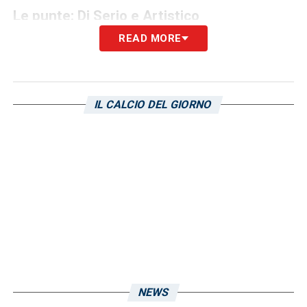
Le punte: Di Serio e Artistico
READ MORE
Per quanto riguarda il reparto offensivo,
D’Angelo si affiderà a una coppia d’attacco
formata da
Di Serio
e
Artistico
. I due
IL CALCIO DEL GIORNO
giocatori sono pronti a guidare l’assalto
contro la difesa della Sampdoria, con
l’obiettivo di segnare i gol necessari per
avanzare al turno successivo. La loro intesa
e le loro caratteristiche tecniche saranno
cruciali per mettere in difficoltà gli avversari
e capitalizzare al massimo le occasioni che
si presenteranno. Il match si preannuncia
teso e combattuto, un vero e proprio test per
NEWS
entrambe le formazioni.