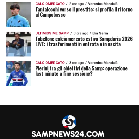
CALCIOMERCATO
2 ore ago
Veronica Mandalà
Tantalocchi verso il prestito: si profila il ritorno
al Campobasso
SEGUI LE ULTIME NOVITA’ SULLA
SAMPDORIA
ULTIMISSIME SAMP
3 ore ago
Elia Serra
Tabellone calciomercato estivo Sampdoria 2026
LA PLAYLIST DELLE NOSTRE TOP NEWS
LIVE: i trasferimenti in entrata e in uscita
CALCIOMERCATO
3 ore ago
Veronica Mandalà
Pierini tra gli obiettivi della Samp: operazione
last minute a fine sessione?