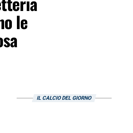
tteria
no le
osa
IL CALCIO DEL GIORNO