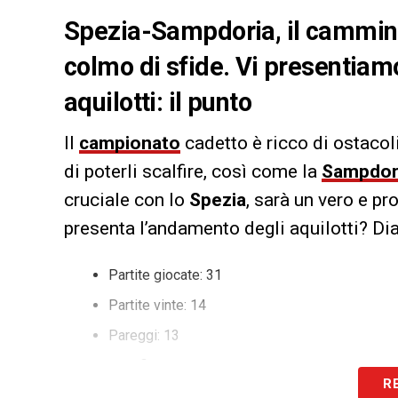
Spezia-Sampdoria, il cammino
colmo di sfide. Vi presentiamo
aquilotti: il punto
Il
campionato
cadetto è ricco di ostacoli
di poterli scalfire, così come la
Sampdor
cruciale con lo
Spezia
, sarà un vero e pr
presenta l’andamento degli aquilotti? Dia
Partite giocate: 31
Partite vinte: 14
Pareggi: 13
Sconfitte: 4
R
Gare vinte: 45,2%