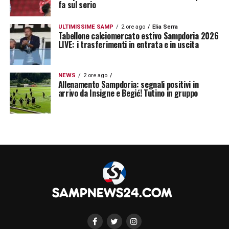
fa sul serio
sulla via giusta per centrare la salvezza
».
ULTIMISSIME SAMP
2 ore ago
Elia Serra
Tabellone calciomercato estivo Sampdoria 2026
IL MESSAGGIO ALLA SQUADRA –
«Ho fatto
LIVE: i trasferimenti in entrata e in uscita
i complimenti ai ragazzi. Fino ad un certo
punto la squadra è stata molto brava sia in
NEWS
2 ore ago
Allenamento Sampdoria: segnali positivi in
fase difensiva, sia sulla pressione alta.
arrivo da Insigne e Begić! Tutino in gruppo
Abbiamo fatto tanto possesso contro una
squadra che è fortissima sotto questo
aspetto. Dobbiamo crescere ed eliminare
certi errori
».
LA PLAYLIST DELLE NOSTRE TOP NEWS