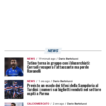
Sampdoria
contro il Sudtirol a Bolzano.
LA PLAYLIST DELLE NOSTRE TOP NEWS
NEWS
NEWS
19 minuti ago
Dario Bartolucci
Tutino torna in gruppo con i blucerchiati:
Corradi recupera l’attaccante ma perde
Ravanelli
NEWS
1 ora ago
Dario Bartolucci
Previsto un esodo dei tifosi della Sampdoria al
Tardini: i numeri sui biglietti venduti nel settore
ospiti a Parma
CALCIOMERCATO
2 ore ago
Dario Bartolucci