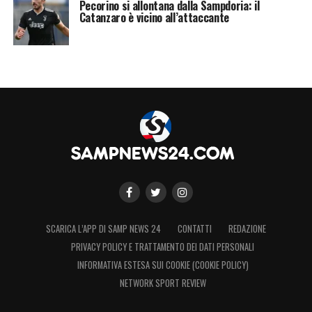
Pecorino si allontana dalla Sampdoria: il
Catanzaro è vicino all’attaccante
SCARICA L’APP DI SAMP NEWS 24
CONTATTI
REDAZIONE
PRIVACY POLICY E TRATTAMENTO DEI DATI PERSONALI
INFORMATIVA ESTESA SUI COOKIE (COOKIE POLICY)
NETWORK SPORT REVIEW