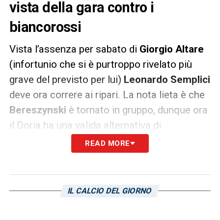
vista della gara contro i
biancorossi
Vista l’assenza per sabato di
Giorgio Altare
(infortunio che si è purtroppo rivelato più
grave del previsto per lui)
Leonardo Semplici
deve ora correre ai ripari. La nota lieta è che
Bereszynski
è tornato in gruppo, dunque ora
il Doria ha una valida alternativa di
esperienza e affidabilità sia da schierare da
READ MORE
braccetto sia sulla fascia destra per
sostituire
Venuti
. Probabile però che
Semplici si affidi al trio costituito da
Curto
a
IL CALCIO DEL GIORNO
destra e
Riccio
a sinistra, con
Ferarri
in
mezzo, nel prossimo turno di
Serie B
per la