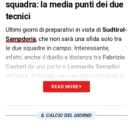
squadra: la media punti dei due
tecnici
Ultimi giorni di preparativi in vista di
Sudtirol-
Sampdoria
, che non sarà una sfida solo tra
le due squadre in campo. Interessante,
infatti, anche il duello a distanza tra
Fabrizio
Castori
da una parte e
Leonardo Semplici
dall’altra. Entrambi i tecnici sono entrambi al
timone da 9 giornate e hanno rialzato le sorti
READ MORE
delle rispettive squadre. Ma qual è stato il
loro rendimento fin qui?
IL CALCIO DEL GIORNO
Stando ai dati
Opta
, è il tecnico dei tirolesi ad
avere una media punti migliore dal suo