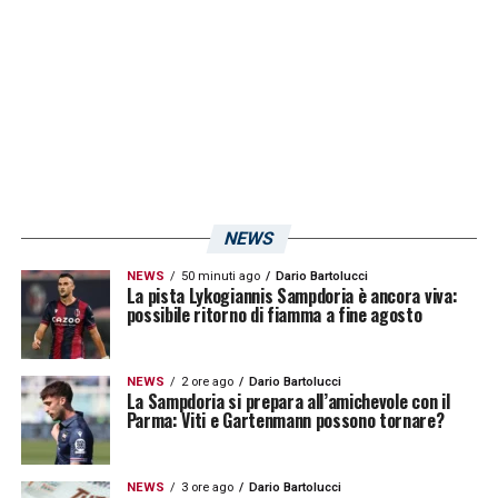
ritorno in
Serie B
: in biancorosso, infatti,
l’allenatore ex
Salernitana
ha una media di
1,33 punti a gara. Solamente 1,22, invece, la
media punti del tecnico blucerchiato, che
cercherà di recuperare nella sfida del
Druso
di sabato.
NEWS
LA PLAYLIST DELLE NOSTRE TOP NEWS
NEWS
50 minuti ago
Dario Bartolucci
La pista Lykogiannis Sampdoria è ancora viva:
possibile ritorno di fiamma a fine agosto
NEWS
2 ore ago
Dario Bartolucci
La Sampdoria si prepara all’amichevole con il
Parma: Viti e Gartenmann possono tornare?
NEWS
3 ore ago
Dario Bartolucci