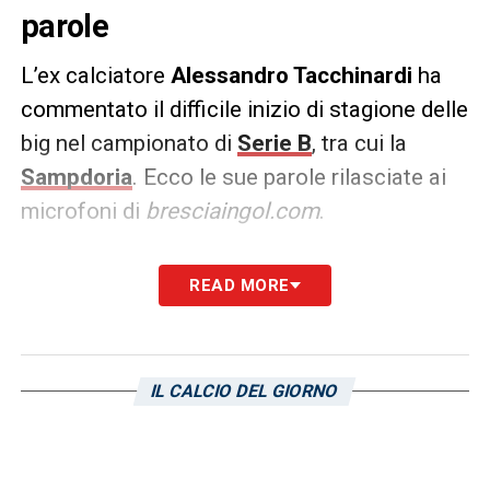
parole
L’ex calciatore
Alessandro Tacchinardi
ha
commentato il difficile inizio di stagione delle
big nel campionato di
Serie B
, tra cui la
Sampdoria
. Ecco le sue parole rilasciate ai
microfoni di
bresciaingol.com
.
DICHIARAZIONI
–
«Palermo, Cremonese,
READ MORE
Sampdoria e ci aggiungo anche il Frosinone,
in questo momento stanno facendo fatica,
ma non dimentichiamoci che sono club che
IL CALCIO DEL GIORNO
hanno alle loro spalle società con risorse
economiche impareggiabili per le altre
compagini, grazie alle quali possono operare