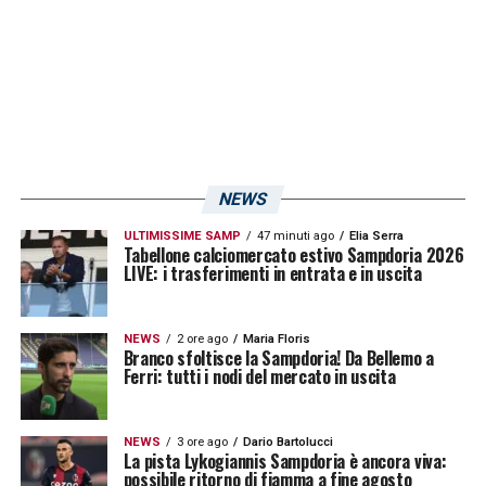
con decisione nel mercato invernale per
tentare di invertire la rotta con uno o due
acquisti di livello. Tra tutte però, non mi
aspettavo la Sampdoria così in basso, dato
che quando l’avevo vista in coppa Italia ad
agosto mi aveva destato delle bellissime
NEWS
sensazioni; vediamo se con il cambio che c’è
ULTIMISSIME SAMP
47 minuti ago
Elia Serra
stato in panchina riusciranno a risollevarsi»
.
Tabellone calciomercato estivo Sampdoria 2026
LIVE: i trasferimenti in entrata e in uscita
LA PLAYLIST DELLE NOSTRE TOP NEWS
NEWS
2 ore ago
Maria Floris
Branco sfoltisce la Sampdoria! Da Bellemo a
Ferri: tutti i nodi del mercato in uscita
NEWS
3 ore ago
Dario Bartolucci
La pista Lykogiannis Sampdoria è ancora viva:
possibile ritorno di fiamma a fine agosto