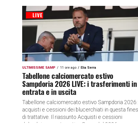
ULTIMISSIME SAMP
11 ore ago
Elia Serra
Tabellone calciomercato estivo
Sampdoria 2026 LIVE: i trasferimenti in
entrata e in uscita
Tabellone calciomercato estivo Sampdoria 2026:
acquisti e cessioni dei blucerchiati in questa fines
di trattative. Il riassunto Acquisti e cessioni
del calciomercato estivo Samp del 2026.
LEGENDA – D...