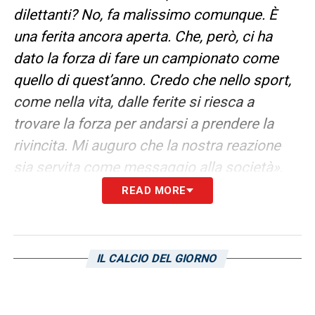
dilettanti? No, fa malissimo comunque. È
una ferita ancora aperta. Che, però, ci ha
dato la forza di fare un campionato come
quello di quest’anno. Credo che nello sport,
come nella vita, dalle ferite si riesca a
trovare la forza per andarsi a prendere la
rivincita. Mi auguro che la nostra reazione
sia servita come messaggio alla società»
.
READ MORE
GENOA IN SERIE B UNO STIMOLO? –
«Sì
senz’altro, anche perché sarebbe il primo
derby della storia tra le women. Potrebbe
IL CALCIO DEL GIORNO
essere anche un bellissimo palcoscenico
per sfruttare Marassi»
.