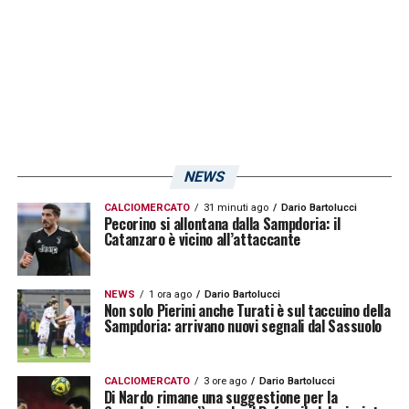
Ultimissime Sampdoria LIVE: le novità su
Possanzini e Charpentier! Ore decisive per
Branco
LA PLAYLIST DELLE NOSTRE TOP NEWS
NEWS
CALCIOMERCATO
31 minuti ago
Dario Bartolucci
Pecorino si allontana dalla Sampdoria: il
Catanzaro è vicino all’attaccante
NEWS
1 ora ago
Dario Bartolucci
Non solo Pierini anche Turati è sul taccuino della
Sampdoria: arrivano nuovi segnali dal Sassuolo
CALCIOMERCATO
3 ore ago
Dario Bartolucci
Di Nardo rimane una suggestione per la