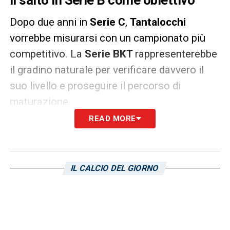
Il salto in Serie B come obiettivo
Dopo due anni in
Serie C
,
Tantalocchi
vorrebbe misurarsi con un campionato più
competitivo. La
Serie BKT
rappresenterebbe
il gradino naturale per verificare davvero il
suo livello e proseguire il percorso di
maturazione.
READ MORE
La domanda, però, è centrale: farlo in
blucerchiato o altrove? Per un portiere
giovane, giocare con continuità è
IL CALCIO DEL GIORNO
fondamentale. Restare a Genova avrebbe
senso solo con un ruolo importante,
possibilmente da titolare o comunque con
garanzie concrete di spazio. In caso