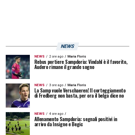
contrario, un nuovo prestito potrebbe essere
la soluzione più logica.
L’Entella e le altre piste per il futuro
Tra le ipotesi da monitorare c’è anche la
NEWS
Virtus Entella
, club che potrebbe
NEWS
2 ore ago
Maria Floris
Rebus portiere Sampdoria: Vindahl è il favorito,
rappresentare una destinazione interessante
Audero rimane il grande sogno
per caratteristiche, categoria e vicinanza
territoriale. Inoltre esistono già offerte da
NEWS
3 ore ago
Maria Floris
realtà simili a quella di
La Samp vuole Verschaeren! Il corteggiamento
Chiavari
, che la
di Fredberg non basta, per ora il belga dice no
Sampdoria
potrebbe prendere in
considerazione nelle prossime settimane,
NEWS
4 ore ago
soprattutto nella terza lega italiana.
Allenamento Sampdoria: segnali positivi in
arrivo da Insigne e Begic
Tantalocchi
ha un contratto fino al
2027
,