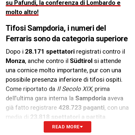
su Pafundi, la conferenza di Lombardo e
molto altro!
Tifosi Sampdoria, i numeri del
Ferraris sono da categoria superiore
Dopo i
28.171 spettatori
registrati contro il
Monza
, anche contro il
Südtirol
si attende
una cornice molto importante, pur con una
possibile presenza inferiore di tifosi ospiti.
Come riportato da
Il Secolo XIX
, prima
dell’ultima gara interna la
Sampdoria
aveva
già fatto registrare
428.723 paganti
, con una
media di
23.818 spettatori a partita
.
READ MORE
A rendere ancora più significativo il dato è la