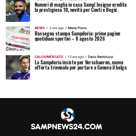
Numeri di maglia in casa Samp! Insigne eredita
SCOPRI LA PROMO LOTTOMATICA
la prestigiosa 10, novità per Conti e Begić
LA PLAYLIST DELLE NOSTRE TOP NEWS
NEWS
2 ore ago
Maria Floris
Rassegna stampa Sampdoria: prime pagine
quotidiani sportivi – 8 agosto 2026
CALCIOMERCATO
13 ore ago
Dario Bartolucci
La Sampdoria insiste per Verschaeren, nuova
offerta triennale per portare a Genova il belga