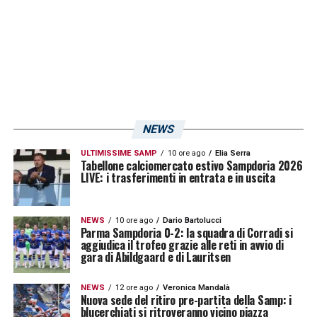
NEWS
ULTIMISSIME SAMP
10 ore ago
Elia Serra
Tabellone calciomercato estivo Sampdoria 2026
LIVE: i trasferimenti in entrata e in uscita
NEWS
10 ore ago
Dario Bartolucci
Parma Sampdoria 0-2: la squadra di Corradi si
aggiudica il trofeo grazie alle reti in avvio di
gara di Abildgaard e di Lauritsen
NEWS
12 ore ago
Veronica Mandalà
Nuova sede del ritiro pre-partita della Samp: i
blucerchiati si ritroveranno vicino piazza