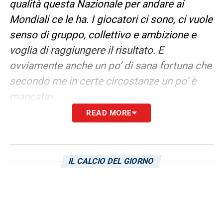
qualità questa Nazionale per andare ai
Mondiali ce le ha. I giocatori ci sono, ci vuole
senso di gruppo, collettivo e ambizione e
voglia di raggiungere il risultato. E
ovviamente anche un po’ di sana fortuna che
secondo me in certe circostanze un po’ è
mancata
».
READ MORE
L’INTERVISTA INTEGRALE A TOMMASO
TURCI IN ESCLUSIVA SU
JUVENTUSNEWS24.COM
IL CALCIO DEL GIORNO
LA PLAYLIST DELLE NOSTRE TOP NEWS