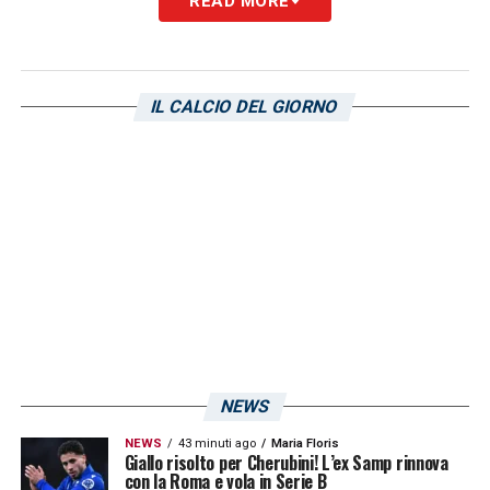
READ MORE
Sampdoria, strategie per l’attacco
Il ritorno di Tutino permette alla Sampdoria di
rivedere le proprie strategie offensive in
IL CALCIO DEL GIORNO
vista del mercato estivo. La dirigenza dovrà
decidere se puntare sul giocatore come
risorsa utile per la prossima stagione o se
inserirlo in trattative per nuovi ingressi,
bilanciando esigenze tecniche ed
economiche. Il percorso del calciatore resta
quindi aperto, con decisioni che saranno
cruciali per il futuro della squadra
blucerchiata.
NEWS
NEWS
43 minuti ago
Maria Floris
Giallo risolto per Cherubini! L’ex Samp rinnova
LA PLAYLIST DELLE NOSTRE TOP NEWS
con la Roma e vola in Serie B