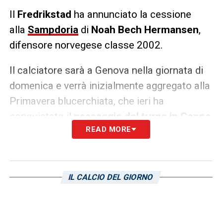
Il
Fredrikstad
ha annunciato la cessione
alla
Sampdoria
di
Noah Bech Hermansen
,
difensore norvegese classe 2002.
Il calciatore sarà a Genova nella giornata di
domenica e verrà inizialmente aggregato alla
Primavera blucerchiata, che ieri ha
conquistato il
passaggio del turno in Coppa
READ MORE
Italia
contro l’Entella.
LA PLAYLIST DELLE NOSTRE TOP NEWS
IL CALCIO DEL GIORNO