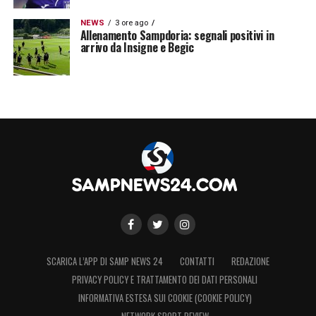
NEWS
3 ore ago
Allenamento Sampdoria: segnali positivi in
arrivo da Insigne e Begic
SCARICA L’APP DI SAMP NEWS 24
CONTATTI
REDAZIONE
PRIVACY POLICY E TRATTAMENTO DEI DATI PERSONALI
INFORMATIVA ESTESA SUI COOKIE (COOKIE POLICY)