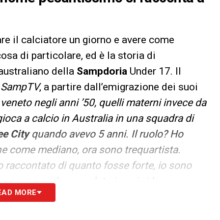
e il calciatore un giorno e avere come
osa di particolare, ed è la storia di
oaustraliano della
Sampdoria
Under 17. Il
i
SampTV
, a partire dall’emigrazione dei suoi
 veneto negli anni ’50, quelli materni invece da
ioca a calcio in Australia in una squadra di
e City
quando avevo 5 anni. Il ruolo? Ho
he come mediano, ora sono trequartista.
raccontato di quanto fosse forte, io sono
tà ma spesso ho guardato i suoi video su
EAD MORE
de corsa, grande tecnica e tantissima voglia di
o avevo 12 anni, feci un campo con la Samp, tre