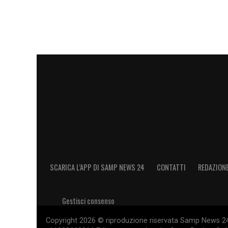
anni dopo ebbi l’opportunità di fare un p
sono tornato quest’anno e mi hanno iscri
sentiamo spesso tramite social network.
con mister Bellucci. Ho avuto un piccolo 
imparando tantissime cose, ci sono tante di
e australiani: qui c’è molta più professio
conclude
Baggio
– spero di far parte de
LA PLAYLIST DELLE NOSTRE TOP NEW
SCARICA L’APP DI SAMP NEWS 24
CONTATTI
REDAZION
Gestisci consenso
Copyright 2026 © riproduzione riservata Samp News 24 -