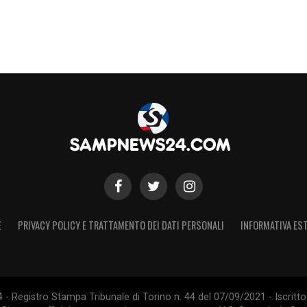
rovino ma ero troppo giovane per le leggi FIFA,
tto. La famiglia? Mi manca molto, ma ci
 Mi trovo molto bene sia con i compagni che
infortunio a inizio stagione, ma ora sto
fferenze fra gli allenatori e i giocatori italiani
nalità e tecnica. Il prossimo anno –
lla formazione Primavera».
S
E
PRIVACY POLICY E TRATTAMENTO DEI DATI PERSONALI
INFORMATIVA EST
 Registro Stampa Tribunale di Torino n. 44 del 07/09/2021 - Iscritto 