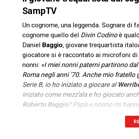
SampTV
Un cognome, una leggenda. Sognare di far
cognome quello del
Divin Codino
è qualc
Daniel
Baggio
, giovane trequartista ital
giocatore si è raccontato ai microfoni d
nonni:
«I miei nonni paterni partirono dal
Roma negli anni ’70. Anche mio fratello g
Serie B, io ho iniziato a giocare al
Werribe
iniziato come mezz’ala e ho giocato anc
Roberto Baggio
? Papà e nonno mi hanno 
troppo giovane per averlo visto in attivi
R
Youtube, è uno dei miei idoli. Aveva gran
vincere. La Samp? Tutto è iniziato quand