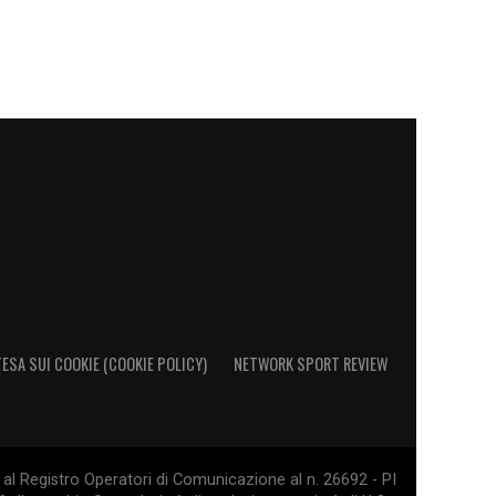
ESA SUI COOKIE (COOKIE POLICY)
NETWORK SPORT REVIEW
al Registro Operatori di Comunicazione al n. 26692 - PI