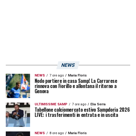
l’arrivo del giocatore servirebbe una cessione
a centrocampo, reparto dove la Samp, però,
non ha al momento offerte. Il secondo
problema sarebbe rappresentato
dall’ingaggio del giocatore, circa
600.000
euro
a stagione. Insomma, punti cruciali che
andranno risolti nei prossimi giorni per
NEWS
regalare a
Leonardo Semplici
un innesto di
NEWS
7 ore ago
Maria Floris
qualità a centrocampo.
Nodo portiere in casa Samp! La Carrarese
rinnova con Fiorillo e allontana il ritorno a
Genova
LA PLAYLIST DELLE NOSTRE TOP NEWS
ULTIMISSIME SAMP
7 ore ago
Elia Serra
Tabellone calciomercato estivo Sampdoria 2026
LIVE: i trasferimenti in entrata e in uscita
NEWS
8 ore ago
Maria Floris