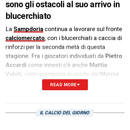
sono gli ostacoli al suo arrivo in
blucerchiato
La
Sampdoria
continua a lavorare sul fronte
calciomercato
, con i blucerchiati a caccia di
rinforzi per la seconda metà di questa
stagione. Fra i giocatori individuati da
Pietro
Accardi
come innesti c’è anche
Mattia
Valoti
, centrocampista in uscita dal
Monza
che nei giorni scorsi sembrava a un passo
READ MORE
dal trasferimento a Genova. Ma cosa serve
per la realizzazione della trattativa?
IL CALCIO DEL GIORNO
Fa il punto della situazione
Il Secolo XIX
, che
sottolinea come prima di dare il via libera per