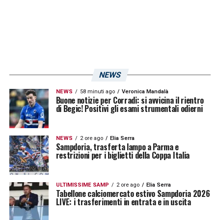
Tra i suoi migliori 11 c’è anche un
ex
Sampdoria
: si tratta di Romeo
Benetti
, in
blucerchiato tra il 1969 e il 1970. Così l’ex
allenatore del Doria sulla scelta di Benetti:
«Scelgo Benetti perché nel Milan Lodetti
NEWS
giocava con Rivera e Rivera poteva giocare
NEWS
58 minuti ago
Veronica Mandalà
così perché aveva Lodetti al suo fianco,
Buone notizie per Corradi: si avvicina il rientro
di Begic! Positivi gli esami strumentali odierni
serviva uno al centro che “si facesse il
mazzo” anche per lui».
Le altre scelte sono
NEWS
2 ore ago
Elia Serra
invece
Zoff
in porta,
Burgnich
,
Nesta
,
Baresi
Sampdoria, trasferta lampo a Parma e
restrizioni per i biglietti della Coppa Italia
e
Facchetti
in difesa,
Causio
,
Benetti
e
Rivera
in mediana e
Baggio
a supporto
ULTIMISSIME SAMP
2 ore ago
Elia Serra
della coppia formata da Sandro
Mazzola
e
Tabellone calciomercato estivo Sampdoria 2026
LIVE: i trasferimenti in entrata e in uscita
Gigi
Riva
.