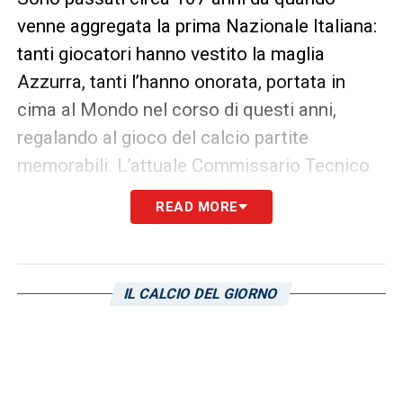
venne aggregata la prima Nazionale Italiana:
tanti giocatori hanno vestito la maglia
Azzurra, tanti l’hanno onorata, portata in
cima al Mondo nel corso di questi anni,
regalando al gioco del calcio partite
memorabili. L’attuale Commissario Tecnico
della Nazionale, Giampiero
Ventura
, ha
READ MORE
voluto stilare la sua top 11 di tutti i tempi.
VENTURA: «ECCO LA MIA TOP 11» –
Una
formazione particolare, che a qualcuno farà
IL CALCIO DEL GIORNO
storcere il naso perché non ci sono nomi
troppo attuali, ma la risposta è semplice: il ct
ha volutamente escluso giocatori ancora in
attività, affidandosi solo a nomi del passato.