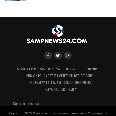
Qui sotto il video del Commissario tecnico,
che vi riportiamo dal sito della FIGC:
SCARICA L’APP DI SAMP NEWS 24
CONTATTI
REDAZIONE
PRIVACY POLICY E TRATTAMENTO DEI DATI PERSONALI
INFORMATIVA ESTESA SUI COOKIE (COOKIE POLICY)
NETWORK SPORT REVIEW
Gestisci consenso
LA PLAYLIST DELLE NOSTRE TOP NEWS
Copyright 2026 © riproduzione riservata Samp News 24 - Registro