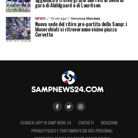
aggiudica il trofeo grazie alle reti in avvio di
gara di Abildgaard e di Lauritsen
NEWS
10 ore ago
Veronica Mandalà
Nuova sede del ritiro pre-partita della Samp: i
blucerchiati si ritroveranno vicino piazza
Corvetto
SCARICA L’APP DI SAMP NEWS 24
CONTATTI
REDAZIONE
PRIVACY POLICY E TRATTAMENTO DEI DATI PERSONALI