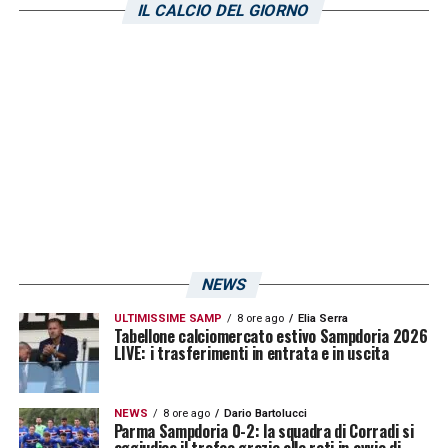
IL CALCIO DEL GIORNO
difficile comprendere cosa succeda. La
squadra è forte: Coda, Tutino, poi in mezzo
al campo ha l’imbarazzo della scelta.
Soltanto lavoro e capacità permetteranno di
tornare ad ottenere qualche risultato»
.
LA PLAYLIST DELLE NOSTRE TOP NEWS
NEWS
ULTIMISSIME SAMP
8 ore ago
Elia Serra
Tabellone calciomercato estivo Sampdoria 2026
LIVE: i trasferimenti in entrata e in uscita
NEWS
8 ore ago
Dario Bartolucci
Parma Sampdoria 0-2: la squadra di Corradi si