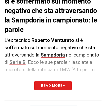
si è soffermato sul momento
negativo che sta attraversando
la Sampdoria in campionato: le
parole
L’ex tecnico
Roberto Venturato
si è
soffermato sul momento negativo che sta
attraversando la
Sampdoria
nel campionato
di
Serie B
. Ecco le sue parole rilasciate ai
microfoni della rubrica di TMW ‘A tu per tu’.
DICHIARAZIONI
–
«L’ho vista contro il
READ MORE
Brescia e ha fatto fatica. Le Rondinelle negli
ultimi dieci minuti avrebbero meritato la
vittoria. La Samp ha valori, ma da fuori è