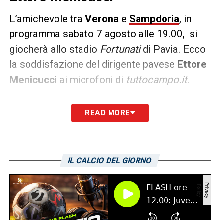
L’amichevole tra
Verona
e
Sampdoria
, in
programma sabato 7 agosto alle 19.00, si
giocherà allo stadio
Fortunati
di Pavia. Ecco
la soddisfazione del dirigente pavese
Ettore
Menicucci
ai microfoni di
tuttocampo.it
.
«
Sabato 7 Agosto Verona – Sampdoria verrà
READ MORE
svolta al Fortunati prima di tutto grazie al
Verona e al Direttore Longo, poi anche alla
Sampdoria. Si assisterà ad un match tra
IL CALCIO DEL GIORNO
tifoserie gemellate, per vivere una festa del
calcio
».
LA PLAYLIST DELLE NOSTRE TOP NEWS