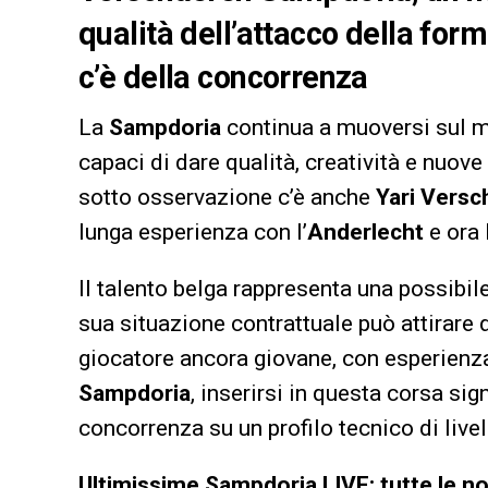
qualità dell’attacco della for
c’è della concorrenza
La
Sampdoria
continua a muoversi sul mer
capaci di dare qualità, creatività e nuove 
sotto osservazione c’è anche
Yari Versc
lunga esperienza con l’
Anderlecht
e ora 
Il talento belga rappresenta una possibi
sua situazione contrattuale può attirare d
giocatore ancora giovane, con esperienza
Sampdoria
, inserirsi in questa corsa si
concorrenza su un profilo tecnico di livel
Ultimissime Sampdoria LIVE: tutte le no