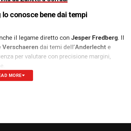
 lo conosce bene dai tempi
anche il legame diretto con
Jesper Fredberg
. Il
e
Verschaeren
dai temi dell’
Anderlecht
e
enza per valutare con precisione margini,
e.
EAD MORE
 portare idee tra le linee e il belga risponde a un
 di gioco e capacità di muoversi alle spalle delle
ire, un trequartista con queste caratteristiche
er dare imprevedibilità alla manovra.
a Spagna complica la pista