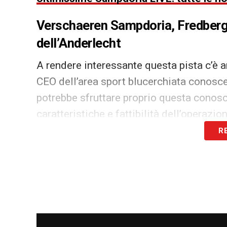
Verschaeren Sampdoria, Fredberg
dell’Anderlecht
A rendere interessante questa pista c’è 
CEO dell’area sport blucerchiata conosc
potrebbe sfruttare proprio questa conosc
caratteristiche e fattibilità dell’operazion
R
La
Sampdoria
cerca giocatori in grado di
identikit chiaro: qualità tecnica, visione
punte. In un reparto offensivo da ricostru
potrebbe diventare un innesto prezioso p
Verschaeren, la concorrenza dall