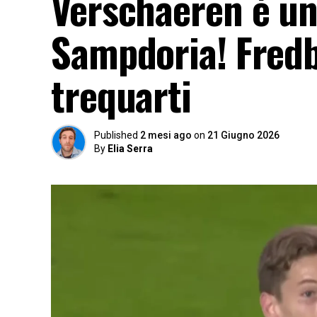
Verschaeren è un
Sampdoria! Fredbe
trequarti
Published
2 mesi ago
on
21 Giugno 2026
By
Elia Serra