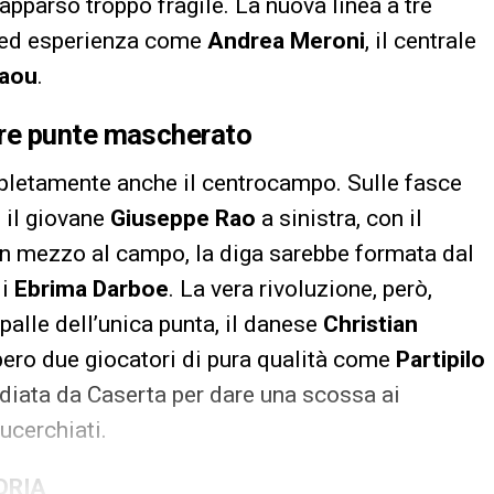
apparso troppo fragile. La nuova linea a tre
o ed esperienza come
Andrea Meroni
, il centrale
laou
.
re punte mascherato
pletamente anche il centrocampo. Sulle fasce
 il giovane
Giuseppe Rao
a sinistra, con il
 In mezzo al campo, la diga sarebbe formata dal
di
Ebrima Darboe
. La vera rivoluzione, però,
palle dell’unica punta, il danese
Christian
bbero due giocatori di pura qualità come
Partipilo
diata da Caserta per dare una scossa ai
lucerchiati.
ORIA