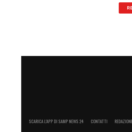
R
LA PLAYLIST DELLE NOSTRE TOP NEW
SCARICA L’APP DI SAMP NEWS 24
CONTATTI
REDAZION