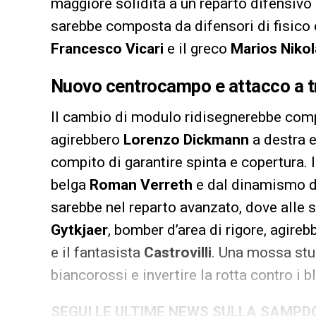
maggiore solidità a un reparto difensivo 
sarebbe composta da difensori di fisic
Francesco Vicari
e il greco
Marios Niko
Nuovo centrocampo e attacco a t
Il cambio di modulo ridisegnerebbe com
agirebbero
Lorenzo Dickmann
a destra e
compito di garantire spinta e copertura.
belga
Roman Verreth
e dal dinamismo 
sarebbe nel reparto avanzato, dove alle s
Gytkjaer
, bomber d’area di rigore, agire
e il fantasista
Castrovilli
. Una mossa stu
biancorossi e invertire la rotta contro i b
SEGUI LE ULTIME NEWS SULLA SAMPD