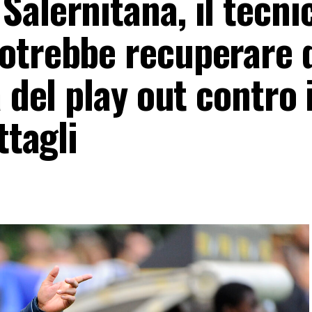
alernitana, il tecni
otrebbe recuperare 
 del play out contro 
ttagli