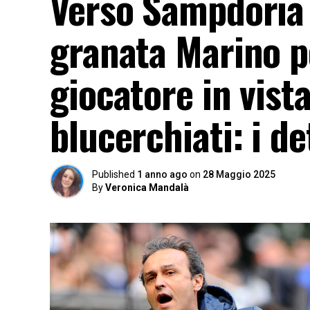
Verso Sampdoria S
granata Marino p
giocatore in vista
blucerchiati: i de
Published
1 anno ago
on
28 Maggio 2025
By
Veronica Mandalà