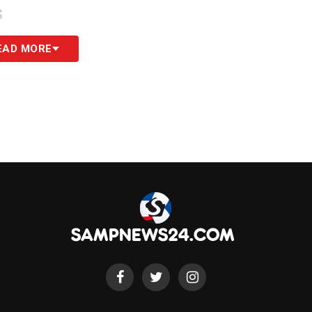
S
EAD MORE